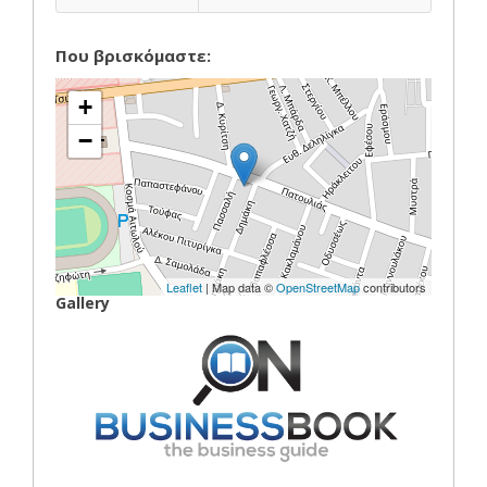
Που βρισκόμαστε:
+
−
Leaflet
| Map data ©
OpenStreetMap
contributors
Gallery