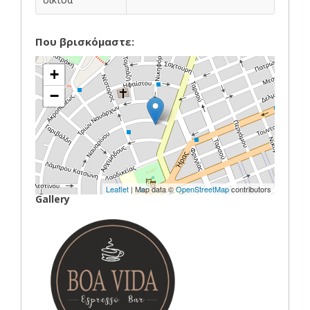
Που βρισκόμαστε:
+
−
Leaflet
| Map data ©
OpenStreetMap
contributors
Gallery