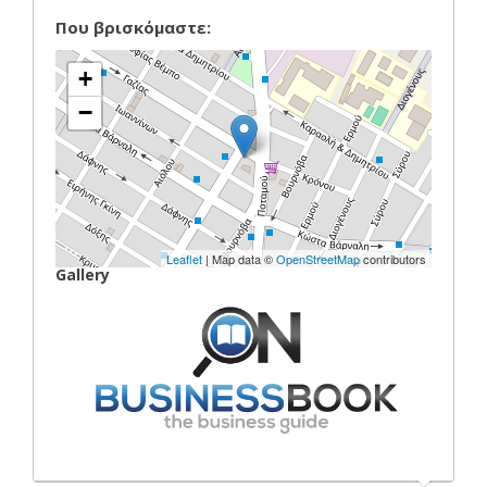
Που βρισκόμαστε:
+
−
Leaflet
| Map data ©
OpenStreetMap
contributors
Gallery