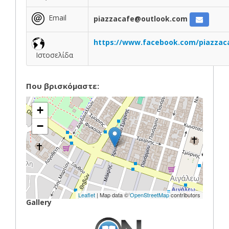
Email
piazzacafe@outlook.com
https://www.facebook.com/piazzaca
Ιστοσελίδα
Που βρισκόμαστε:
+
−
Leaflet
| Map data ©
OpenStreetMap
contributors
Gallery