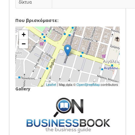
δίκτυα
Που βρισκόμαστε:
+
−
Leaflet
| Map data ©
OpenStreetMap
contributors
Gallery