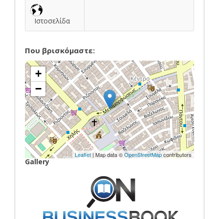
Ιστοσελίδα
Που βρισκόμαστε:
+
−
Leaflet
| Map data ©
OpenStreetMap
contributors
Gallery