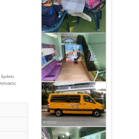
 δράσει
νηπιακός