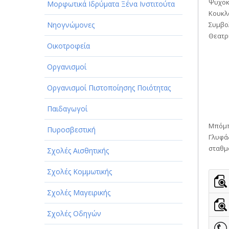
Ψυχοκ
Μορφωτικά Ιδρύματα Ξένα Ινστιτούτα
Κουκλ
Συμβολ
Νηογνώμονες
Θεατρι
Οικοτροφεία
Οργανισμοί
Οργανισμοί Πιστοποίησης Ποιότητας
Παιδαγωγοί
Μπόμπ
Πυροσβεστική
Γλυφάδ
σταθμ
Σχολές Αισθητικής
Σχολές Κομμωτικής
Σχολές Μαγειρικής
Σχολές Οδηγών