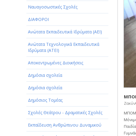
ΠΑΡΟΧΗ ΥΠΗΡΕΣΙΩΝ
Ναυαγοσωστικές Σχολές
ΤΕΧΝΙΚΑ - ΚΑΤΑΣΚΕΥΑΣΤΙΚΑ
ΔΙΑΦΟΡΟΙ
ΤΕΧΝΟΛΟΓΙΑ
Ανώτατα Εκπαιδευτικά Ιδρύματα (ΑΕΙ)
ΥΓΕΙΑ - ΙΑΤΡΟΙ
Ανώτατα Τεχνολογικά Εκπαιδευτικά
ΦΑΓΗΤΟ
Ιδρύματα (ΑΤΕΙ)
Αποκεντρωμένες Διοικήσεις
Δημόσια σχολεία
Δημόσια σχολεία
ΜΠΟΜ
Δημόσιος Τομέας
Ζακύνθ
Σχολές Θεάτρου - Δραματικές Σχολές
ΜΠΟΜΠ
Μόνιμ
Εκπαίδευση Ανθρώπινου Δυναμικού
Παιδί
Γυμνά