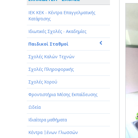
ΑΘΛΗΤΙΣΜΟΣ
ΙEK KEK - Κέντρα Επαγγελματικής
ΑΥΤΟΚΙΝΗΤΑ - ΜΗΧΑΝΕΣ - ΣΚΑΦΗ
Κατάρτισης
ΔΙΑΣΚΕΔΑΣΗ - ΨΥΧΑΓΩΓΙΑ - ΤΕΧΝΕΣ
Ιδιωτικές Σχολές - Ακαδημίες
ΔΙΑΦΗΜΙΣΗ - ΜΜΕ
Παιδικοί Σταθμοί
ΕΚΚΛΗΣΙΕΣ - ΦΙΛΑΝΘΡΩΠΙΚΑ
Σχολές Καλών Τεχνών
ΣΩΜΑΤΕΙΑ
Σχολές Πληροφορικής
ΕΚΠΑΙΔΕΥΣΗ - ΣΧΟΛΕΣ
Σχολές Χορού
ΕΜΠΟΡΙΟ - ΕΜΠΟΡΙΚΑ ΚΑΤΑΣΤΗΜΑΤΑ
Φροντιστήρια Μέσης Εκπαίδευσης
ΕΡΓΟΣΤΑΣΙΑ - ΒΙΟΜΗΧΑΝΙΕΣ
Ωδεία
ΞΕΝΟΔΟΧΕΙΑ - ΤΟΥΡΙΣΜΟΣ
Ιδιαίτερα μαθήματα
ΟΜΟΡΦΙΑ
Κέντρα Ξένων Γλωσσών