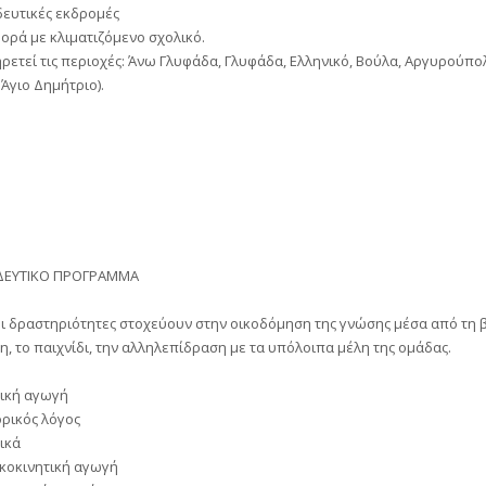
δευτικές εκδρομές
ορά με κλιματιζόμενο σχολικό.
ρετεί τις περιοχές: Άνω Γλυφάδα, Γλυφάδα, Ελληνικό, Βούλα, Αργυρούπο
 Άγιο Δημήτριο).
ΔΕΥΤΙΚΟ ΠΡΟΓΡΑΜΜΑ
οι δραστηριότητες στοχεύουν στην οικοδόμηση της γνώσης μέσα από τη 
, το παιχνίδι, την αλληλεπίδραση με τα υπόλοιπα μέλη της ομάδας.
ική αγωγή
ρικός λόγος
ικά
κοκινητική αγωγή