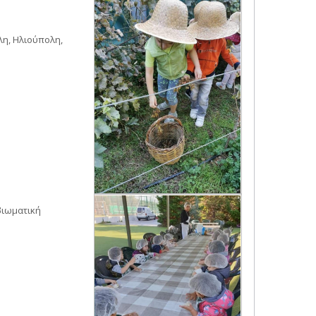
λη, Ηλιούπολη,
βιωματική