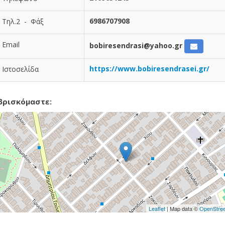
6986707908
Τηλ.2 - Φάξ
Email
bobiresendrasi@yahoo.gr
https://www.bobiresendrasei.gr/
Ιστοσελίδα
βρισκόμαστε:
Leaflet
| Map data ©
OpenStre