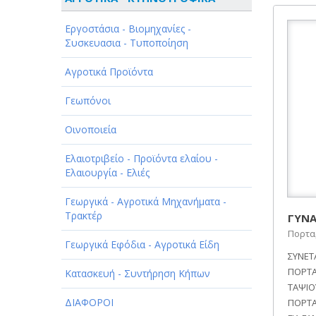
ΑΘΛΗΤΙΣΜΟΣ
Εργοστάσια - Βιομηχανίες -
ΑΥΤΟΚΙΝΗΤΑ - ΜΗΧΑΝΕΣ - ΣΚΑΦΗ
Συσκευασια - Τυποποίηση
ΔΙΑΣΚΕΔΑΣΗ - ΨΥΧΑΓΩΓΙΑ - ΤΕΧΝΕΣ
Αγροτικά Προϊόντα
ΔΙΑΦΗΜΙΣΗ - ΜΜΕ
Γεωπόνοι
ΕΚΚΛΗΣΙΕΣ - ΦΙΛΑΝΘΡΩΠΙΚΑ
Οινοποιεία
ΣΩΜΑΤΕΙΑ
Ελαιοτριβείο - Προϊόντα ελαίου -
ΕΚΠΑΙΔΕΥΣΗ - ΣΧΟΛΕΣ
Ελαιουργία - Ελιές
ΕΜΠΟΡΙΟ - ΕΜΠΟΡΙΚΑ ΚΑΤΑΣΤΗΜΑΤΑ
Γεωργικά - Αγροτικά Μηχανήματα -
Τρακτέρ
ΓΥΝΑ
ΕΡΓΟΣΤΑΣΙΑ - ΒΙΟΜΗΧΑΝΙΕΣ
Πορτα
Γεωργικά Εφόδια - Αγροτικά Είδη
ΣΥΝΕΤ
ΞΕΝΟΔΟΧΕΙΑ - ΤΟΥΡΙΣΜΟΣ
ΠΟΡΤΑ
Κατασκευή - Συντήρηση Κήπων
ΤΑΨΙΟ
ΟΜΟΡΦΙΑ
ΔΙΑΦΟΡΟΙ
ΠΟΡΤΑΡ