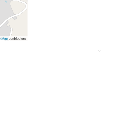
etMap
contributors