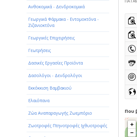
ΠΑΡΟΧΗ ΥΠΗΡΕΣΙΩΝ
ΓΙΑ Γ
Ανθοκομικά - Δενδροκομικά
ΤΕΧΝΙΚΑ - ΚΑΤΑΣΚΕΥΑΣΤΙΚΑ
Γεωργικά Φάρμακα - Εντομοκτόνα -
Ζιζανιοκτόνα
ΤΕΧΝΟΛΟΓΙΑ
Γεωργικές Επιχειρήσεις
ΥΓΕΙΑ - ΙΑΤΡΟΙ
Γεωτρήσεις
ΦΑΓΗΤΟ
Δασικές Εργασίες Προϊόντα
Δασολόγοι - Δενδρολόγοι
Εκκόκκιση Βαμβακιού
Ελαιόπανα
Που 
Ζώα Αναπαραγωγής Ζωεμπόριο
+
Ζωοτροφές Πτηνοτροφές Ιχθυοτροφές
−