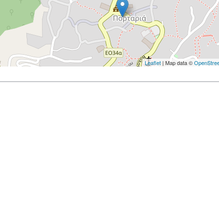
Leaflet
| Map data ©
OpenStre