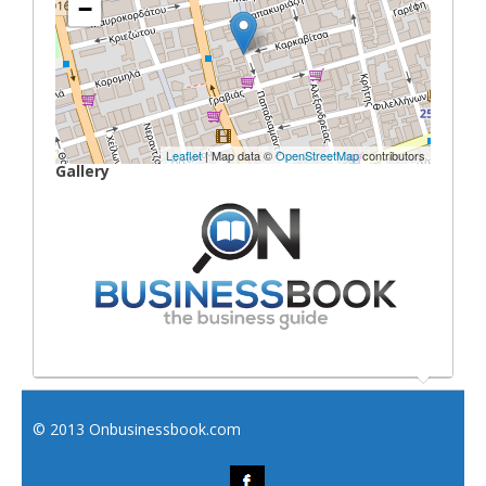
−
Leaflet
| Map data ©
OpenStreetMap
contributors
Gallery
© 2013 Onbusinessbook.com