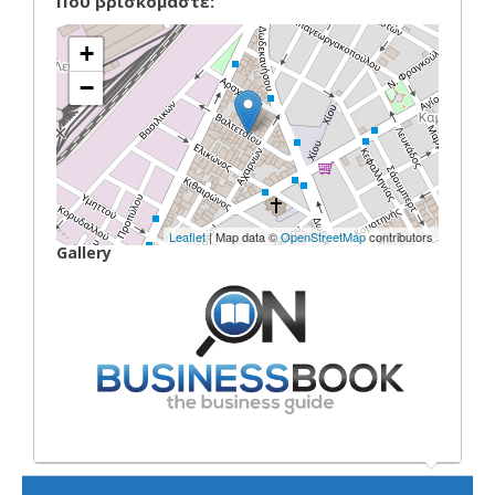
Που βρισκόμαστε:
+
−
Leaflet
| Map data ©
OpenStreetMap
contributors
Gallery