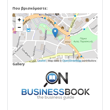
Που βρισκόμαστε:
+
−
Leaflet
| Map data ©
OpenStreetMap
contributors
Gallery