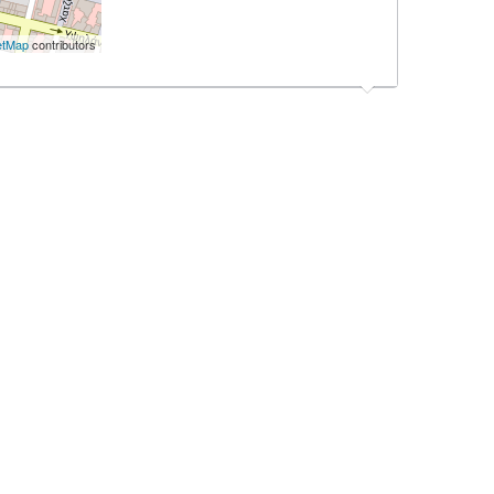
etMap
contributors