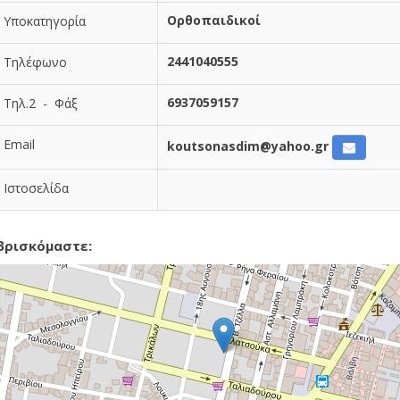
Ορθοπαιδικοί
Υποκατηγορία
2441040555
Τηλέφωνο
6937059157
Τηλ.2 - Φάξ
Email
koutsonasdim@yahoo.gr
Ιστοσελίδα
βρισκόμαστε: