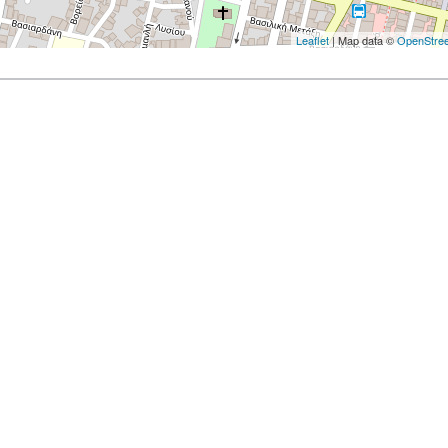
Leaflet
| Map data ©
OpenStre