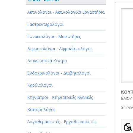
ΑΘΛΗΤΙΣΜΟΣ
Ακτινολόγοι - Ακτινολογικά Εργαστήρια
ΑΥΤΟΚΙΝΗΤΑ - ΜΗΧΑΝΕΣ - ΣΚΑΦΗ
Γαστρεντερολόγοι
ΔΙΑΣΚΕΔΑΣΗ - ΨΥΧΑΓΩΓΙΑ - ΤΕΧΝΕΣ
Γυναικολόγοι - Μαιευτήρες
ΔΙΑΦΗΜΙΣΗ - ΜΜΕ
Δερματολόγοι - Αφροδισιολόγοι
ΕΚΚΛΗΣΙΕΣ - ΦΙΛΑΝΘΡΩΠΙΚΑ
ΣΩΜΑΤΕΙΑ
Διαγνωστικά Κέντρα
ΕΚΠΑΙΔΕΥΣΗ - ΣΧΟΛΕΣ
Ενδοκρινολόγοι - Διαβητολόγοι
ΕΜΠΟΡΙΟ - ΕΜΠΟΡΙΚΑ ΚΑΤΑΣΤΗΜΑΤΑ
Καρδιολόγοι
ΚΟΥΤ
ΕΡΓΟΣΤΑΣΙΑ - ΒΙΟΜΗΧΑΝΙΕΣ
Κτηνίατροι - Κτηνιατρικές Κλινικές
ΒΑΪΟΥ 
ΧΕΙΡΟ
ΞΕΝΟΔΟΧΕΙΑ - ΤΟΥΡΙΣΜΟΣ
Κυτταρολόγοι
ΟΜΟΡΦΙΑ
Λογοθεραπευτές - Εργοθεραπευτές