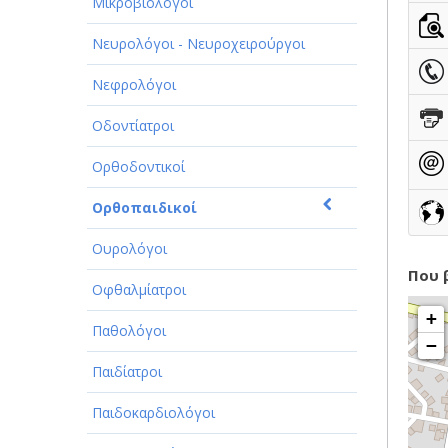
ΠΑΡΟΧΗ ΥΠΗΡΕΣΙΩΝ
Μικροβιολόγοι
ΤΕΧΝΙΚΑ - ΚΑΤΑΣΚΕΥΑΣΤΙΚΑ
Νευρολόγοι - Νευροχειρούργοι
ΤΕΧΝΟΛΟΓΙΑ
Νεφρολόγοι
ΥΓΕΙΑ - ΙΑΤΡΟΙ
Οδοντίατροι
ΦΑΓΗΤΟ
Ορθοδοντικοί
Ορθοπαιδικοί
Ουρολόγοι
Που 
Οφθαλμίατροι
+
Παθολόγοι
−
Παιδίατροι
Παιδοκαρδιολόγοι