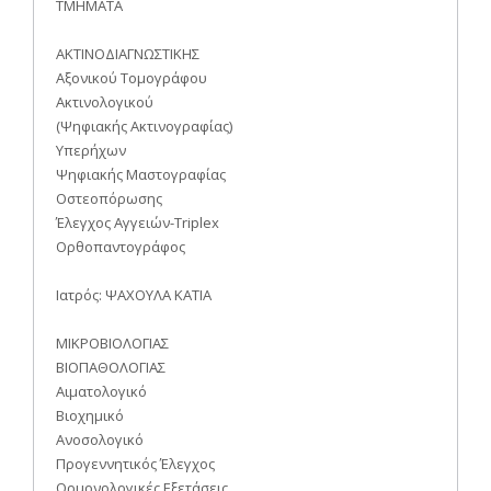
ΤΜΗΜΑΤΑ
ΑΚΤΙΝΟΔΙΑΓΝΩΣTIKΗΣ
Αξονικού Τομογράφου
Ακτινολογικού
(Ψηφιακής Ακτινογραφίας)
Υπερήχων
Ψηφιακής Μαστογραφίας
Οστεοπόρωσης
Έλεγχος Αγγειών-Triplex
Ορθοπαντογράφος
Ιατρός: ΨΑΧΟΥΛΑ ΚΑΤΙΑ
ΜΙΚΡΟΒΙΟΛΟΓΙΑΣ
ΒΙΟΠΑΘΟΛΟΓΙΑΣ
Αιματολογικό
Βιοχημικό
Ανοσολογικό
Προγεννητικός Έλεγχος
Ορμονολογικές Εξετάσεις