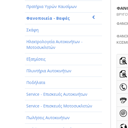
ΠΑΡΟΧΗ ΥΠΗΡΕΣΙΩΝ
Πρατήρια Υγρών Καυσίμων
ΦΑΝΟ
ΤΕΧΝΙΚΑ - ΚΑΤΑΣΚΕΥΑΣΤΙΚΑ
ΒΡΥΓΟΥ
Φανοποιεία - Βαφές
ΦΑΝΟΠ
ΤΕΧΝΟΛΟΓΙΑ
Σκάφη
ΥΓΕΙΑ - ΙΑΤΡΟΙ
ΦΑΝΟΠ
Ηλεκτρολογεία Αυτοκινήτων -
ΚΟΣΜ
ΦΑΓΗΤΟ
Μοτοσυκλετών
Εξατμίσεις
Πλυντήρια Αυτοκινήτων
Ποδήλατα
Service - Επισκευές Αυτοκινήτων
Service - Επισκευές Μοτοσυκλετών
Πωλήσεις Αυτοκινήτων