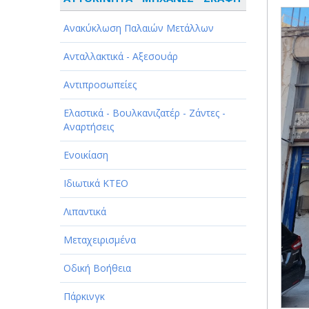
ΑΘΛΗΤΙΣΜΟΣ
Ανακύκλωση Παλαιών Μετάλλων
ΑΥΤΟΚΙΝΗΤΑ - ΜΗΧΑΝΕΣ - ΣΚΑΦΗ
Ανταλλακτικά - Αξεσουάρ
ΔΙΑΣΚΕΔΑΣΗ - ΨΥΧΑΓΩΓΙΑ - ΤΕΧΝΕΣ
Αντιπροσωπείες
ΔΙΑΦΗΜΙΣΗ - ΜΜΕ
Ελαστικά - Βουλκανιζατέρ - Ζάντες -
ΕΚΚΛΗΣΙΕΣ - ΦΙΛΑΝΘΡΩΠΙΚΑ
Αναρτήσεις
ΣΩΜΑΤΕΙΑ
Ενοικίαση
ΕΚΠΑΙΔΕΥΣΗ - ΣΧΟΛΕΣ
Ιδιωτικά ΚΤΕΟ
ΕΜΠΟΡΙΟ - ΕΜΠΟΡΙΚΑ ΚΑΤΑΣΤΗΜΑΤΑ
Λιπαντικά
ΕΡΓΟΣΤΑΣΙΑ - ΒΙΟΜΗΧΑΝΙΕΣ
Μεταχειρισμένα
ΞΕΝΟΔΟΧΕΙΑ - ΤΟΥΡΙΣΜΟΣ
Οδική Βοήθεια
ΟΜΟΡΦΙΑ
Πάρκινγκ