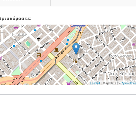
βρισκόμαστε:
Leaflet
| Map data ©
OpenStre