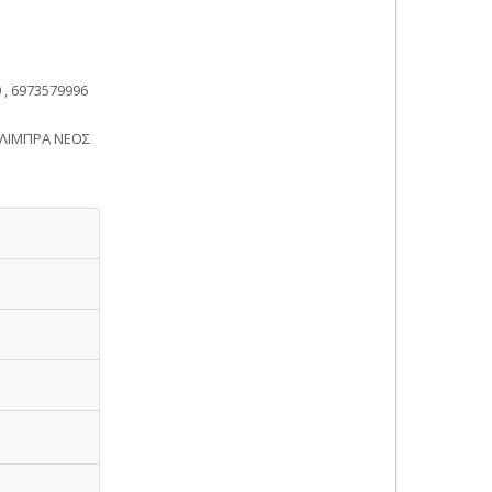
, 6973579996
ΑΛΙΜΠΡΑ ΝΕΟΣ