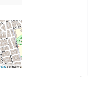
etMap
contributors