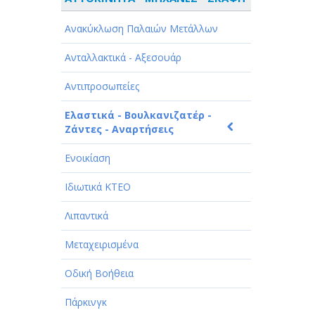
ΑΘΛΗΤΙΣΜΟΣ
Ανακύκλωση Παλαιών Μετάλλων
ΑΥΤΟΚΙΝΗΤΑ - ΜΗΧΑΝΕΣ - ΣΚΑΦΗ
Ανταλλακτικά - Αξεσουάρ
ΔΙΑΣΚΕΔΑΣΗ - ΨΥΧΑΓΩΓΙΑ - ΤΕΧΝΕΣ
Αντιπροσωπείες
ΔΙΑΦΗΜΙΣΗ - ΜΜΕ
Ελαστικά - Βουλκανιζατέρ -
ΕΚΚΛΗΣΙΕΣ - ΦΙΛΑΝΘΡΩΠΙΚΑ
Ζάντες - Αναρτήσεις
ΣΩΜΑΤΕΙΑ
Ενοικίαση
ΕΚΠΑΙΔΕΥΣΗ - ΣΧΟΛΕΣ
Ιδιωτικά ΚΤΕΟ
ΕΜΠΟΡΙΟ - ΕΜΠΟΡΙΚΑ ΚΑΤΑΣΤΗΜΑΤΑ
Λιπαντικά
ΕΡΓΟΣΤΑΣΙΑ - ΒΙΟΜΗΧΑΝΙΕΣ
Μεταχειρισμένα
ΞΕΝΟΔΟΧΕΙΑ - ΤΟΥΡΙΣΜΟΣ
Οδική Βοήθεια
ΟΜΟΡΦΙΑ
Πάρκινγκ