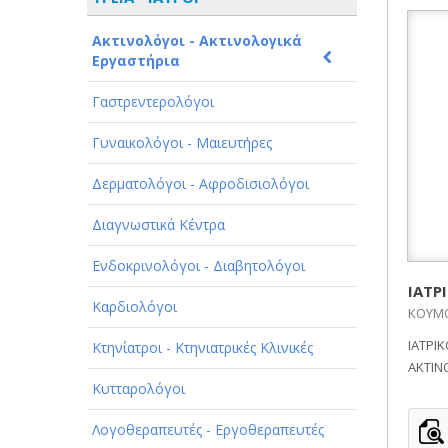
ΑΘΛΗΤΙΣΜΟΣ
Ακτινολόγοι - Ακτινολογικά
ΑΥΤΟΚΙΝΗΤΑ - ΜΗΧΑΝΕΣ - ΣΚΑΦΗ
Εργαστήρια
ΔΙΑΣΚΕΔΑΣΗ - ΨΥΧΑΓΩΓΙΑ - ΤΕΧΝΕΣ
Γαστρεντερολόγοι
ΔΙΑΦΗΜΙΣΗ - ΜΜΕ
Γυναικολόγοι - Μαιευτήρες
ΕΚΚΛΗΣΙΕΣ - ΦΙΛΑΝΘΡΩΠΙΚΑ
Δερματολόγοι - Αφροδισιολόγοι
ΣΩΜΑΤΕΙΑ
Διαγνωστικά Κέντρα
ΕΚΠΑΙΔΕΥΣΗ - ΣΧΟΛΕΣ
Ενδοκρινολόγοι - Διαβητολόγοι
ΕΜΠΟΡΙΟ - ΕΜΠΟΡΙΚΑ ΚΑΤΑΣΤΗΜΑΤΑ
ΙΑΤΡ
Καρδιολόγοι
ΚΟΥΜΟ
ΕΡΓΟΣΤΑΣΙΑ - ΒΙΟΜΗΧΑΝΙΕΣ
ΙΑΤΡΙ
Κτηνίατροι - Κτηνιατρικές Κλινικές
ΞΕΝΟΔΟΧΕΙΑ - ΤΟΥΡΙΣΜΟΣ
ΑΚΤΙΝ
Κυτταρολόγοι
ΟΜΟΡΦΙΑ
Λογοθεραπευτές - Εργοθεραπευτές