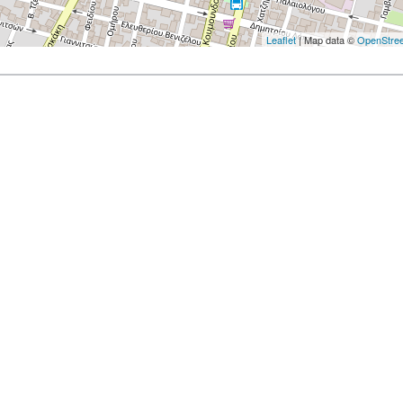
Leaflet
| Map data ©
OpenStre