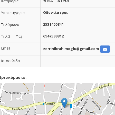
ΥΓΕΙΑ - ΙΑΤΡΟΙ
Κατηγορία
Οδοντίατροι
Υποκατηγορία
2531400841
Τηλέφωνο
6947599812
Τηλ.2 - Φάξ
Email
zerrinibrahimoglu@gmail.com
Ιστοσελίδα
βρισκόμαστε: