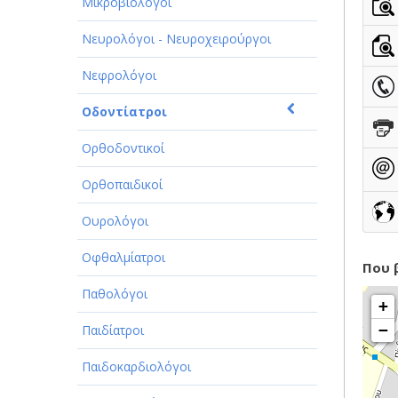
ΠΑΡΟΧΗ ΥΠΗΡΕΣΙΩΝ
Μικροβιολόγοι
ΤΕΧΝΙΚΑ - ΚΑΤΑΣΚΕΥΑΣΤΙΚΑ
Νευρολόγοι - Νευροχειρούργοι
ΤΕΧΝΟΛΟΓΙΑ
Νεφρολόγοι
ΥΓΕΙΑ - ΙΑΤΡΟΙ
Οδοντίατροι
ΦΑΓΗΤΟ
Ορθοδοντικοί
Ορθοπαιδικοί
Ουρολόγοι
Οφθαλμίατροι
Που 
Παθολόγοι
+
−
Παιδίατροι
Παιδοκαρδιολόγοι