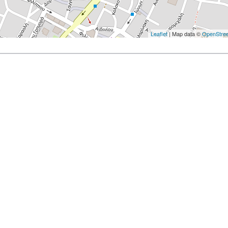
Leaflet
| Map data ©
OpenStre