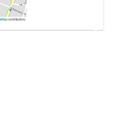
etMap
contributors