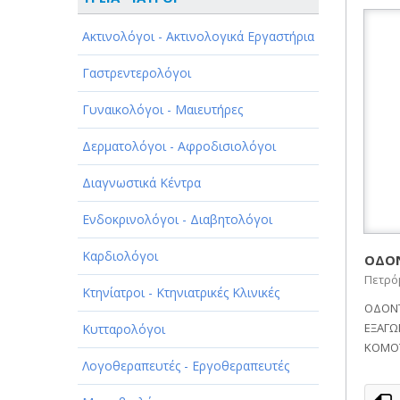
ΑΘΛΗΤΙΣΜΟΣ
Ακτινολόγοι - Ακτινολογικά Εργαστήρια
ΑΥΤΟΚΙΝΗΤΑ - ΜΗΧΑΝΕΣ - ΣΚΑΦΗ
Γαστρεντερολόγοι
ΔΙΑΣΚΕΔΑΣΗ - ΨΥΧΑΓΩΓΙΑ - ΤΕΧΝΕΣ
Γυναικολόγοι - Μαιευτήρες
ΔΙΑΦΗΜΙΣΗ - ΜΜΕ
Δερματολόγοι - Αφροδισιολόγοι
ΕΚΚΛΗΣΙΕΣ - ΦΙΛΑΝΘΡΩΠΙΚΑ
ΣΩΜΑΤΕΙΑ
Διαγνωστικά Κέντρα
ΕΚΠΑΙΔΕΥΣΗ - ΣΧΟΛΕΣ
Ενδοκρινολόγοι - Διαβητολόγοι
ΕΜΠΟΡΙΟ - ΕΜΠΟΡΙΚΑ ΚΑΤΑΣΤΗΜΑΤΑ
Καρδιολόγοι
ΟΔΟΝ
Πετρό
ΕΡΓΟΣΤΑΣΙΑ - ΒΙΟΜΗΧΑΝΙΕΣ
Κτηνίατροι - Κτηνιατρικές Κλινικές
ΟΔΟΝΤ
ΞΕΝΟΔΟΧΕΙΑ - ΤΟΥΡΙΣΜΟΣ
ΕΞΑΓΩ
Κυτταρολόγοι
ΚΟΜΟ
ΟΜΟΡΦΙΑ
Λογοθεραπευτές - Εργοθεραπευτές