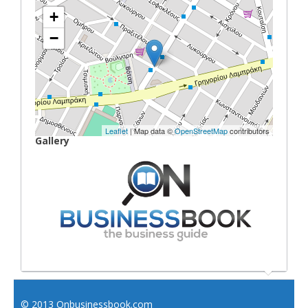
+
−
Leaflet
| Map data ©
OpenStreetMap
contributors
Gallery
© 2013 Onbusinessbook.com