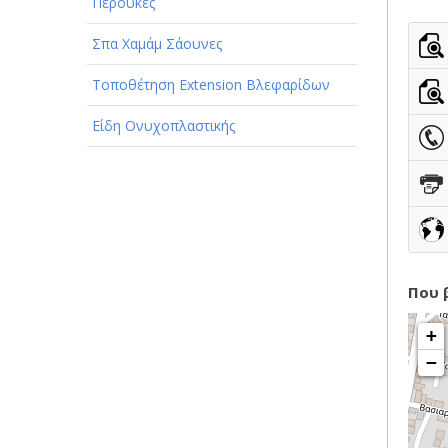
ΠΑΡΟΧΗ ΥΠΗΡΕΣΙΩΝ
Περούκες
ΤΕΧΝΙΚΑ - ΚΑΤΑΣΚΕΥΑΣΤΙΚΑ
Σπα Χαμάμ Σάουνες
ΤΕΧΝΟΛΟΓΙΑ
Τοποθέτηση Extension Βλεφαρίδων
ΥΓΕΙΑ - ΙΑΤΡΟΙ
Είδη Ονυχοπλαστικής
ΦΑΓΗΤΟ
Που 
+
−