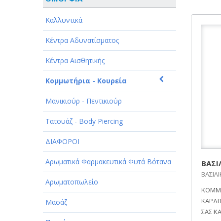
ΑΘΛΗΤΙΣΜΟΣ
Καλλυντικά
ΑΥΤΟΚΙΝΗΤΑ - ΜΗΧΑΝΕΣ - ΣΚΑΦΗ
Κέντρα Αδυνατίσματος
ΔΙΑΣΚΕΔΑΣΗ - ΨΥΧΑΓΩΓΙΑ - ΤΕΧΝΕΣ
Κέντρα Αισθητικής
ΔΙΑΦΗΜΙΣΗ - ΜΜΕ
Κομμωτήρια - Κουρεία
ΕΚΚΛΗΣΙΕΣ - ΦΙΛΑΝΘΡΩΠΙΚΑ
ΣΩΜΑΤΕΙΑ
Μανικιούρ - Πεντικιούρ
ΕΚΠΑΙΔΕΥΣΗ - ΣΧΟΛΕΣ
Τατουάζ - Body Piercing
ΕΜΠΟΡΙΟ - ΕΜΠΟΡΙΚΑ ΚΑΤΑΣΤΗΜΑΤΑ
ΔΙΑΦΟΡΟΙ
ΕΡΓΟΣΤΑΣΙΑ - ΒΙΟΜΗΧΑΝΙΕΣ
Αρωματικά Φαρμακευτικά Φυτά Βότανα
ΒΑΣΙ
ΒΑΣΙΛΙ
ΞΕΝΟΔΟΧΕΙΑ - ΤΟΥΡΙΣΜΟΣ
Αρωματοπωλείο
ΚΟΜΜΩ
ΚΑΡΔΙ
ΟΜΟΡΦΙΑ
Μασάζ
ΣΑΣ Κ