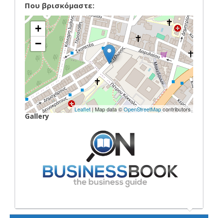
Που βρισκόμαστε:
+
−
Leaflet
| Map data ©
OpenStreetMap
contributors
Gallery