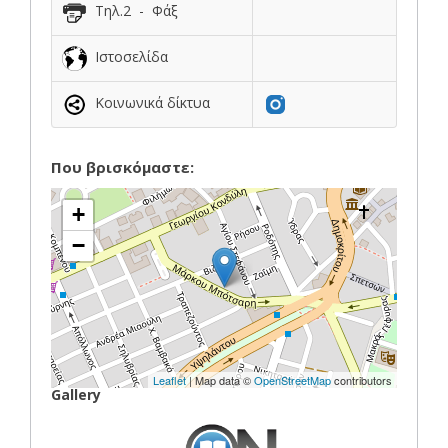
Τηλ.2 - Φάξ
Ιστοσελίδα
Κοινωνικά δίκτυα
Που βρισκόμαστε:
+
−
Leaflet
| Map data ©
OpenStreetMap
contributors
Gallery