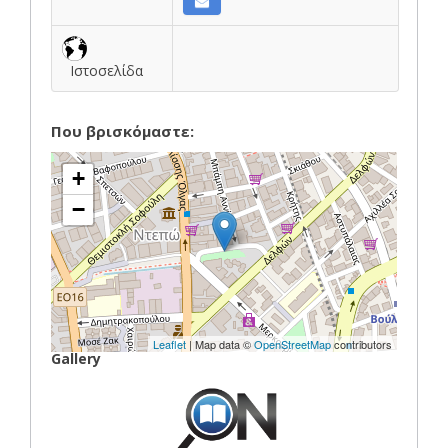
Ιστοσελίδα
Που βρισκόμαστε:
+
−
Leaflet
| Map data ©
OpenStreetMap
contributors
Gallery