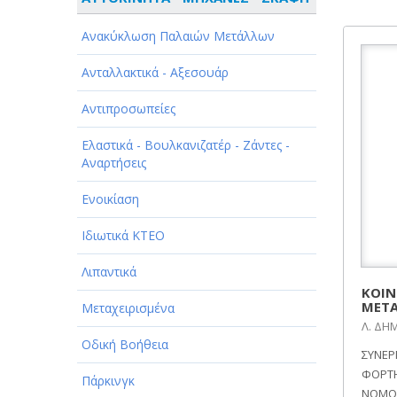
ΑΘΛΗΤΙΣΜΟΣ
Ανακύκλωση Παλαιών Μετάλλων
ΑΥΤΟΚΙΝΗΤΑ - ΜΗΧΑΝΕΣ - ΣΚΑΦΗ
Ανταλλακτικά - Αξεσουάρ
ΔΙΑΣΚΕΔΑΣΗ - ΨΥΧΑΓΩΓΙΑ - ΤΕΧΝΕΣ
Αντιπροσωπείες
ΔΙΑΦΗΜΙΣΗ - ΜΜΕ
Ελαστικά - Βουλκανιζατέρ - Ζάντες -
ΕΚΚΛΗΣΙΕΣ - ΦΙΛΑΝΘΡΩΠΙΚΑ
Αναρτήσεις
ΣΩΜΑΤΕΙΑ
Ενοικίαση
ΕΚΠΑΙΔΕΥΣΗ - ΣΧΟΛΕΣ
Ιδιωτικά ΚΤΕΟ
ΕΜΠΟΡΙΟ - ΕΜΠΟΡΙΚΑ ΚΑΤΑΣΤΗΜΑΤΑ
Λιπαντικά
ΕΡΓΟΣΤΑΣΙΑ - ΒΙΟΜΗΧΑΝΙΕΣ
ΚΟΙΝ
ΜΕΤΑ
Μεταχειρισμένα
ΞΕΝΟΔΟΧΕΙΑ - ΤΟΥΡΙΣΜΟΣ
Λ. ΔΗ
Οδική Βοήθεια
ΣΥΝΕΡ
ΟΜΟΡΦΙΑ
ΦΟΡΤΗ
Πάρκινγκ
ΝΟΜΟ 