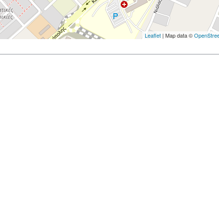
Leaflet
| Map data ©
OpenStre