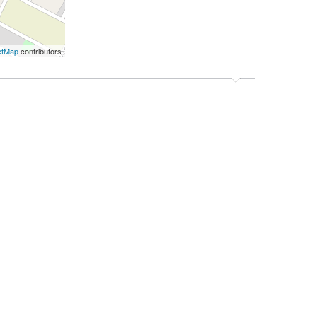
etMap
contributors