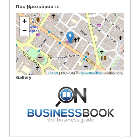
Που βρισκόμαστε:
+
−
Leaflet
| Map data ©
OpenStreetMap
contributors
Gallery