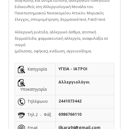
διάγνωσης και αντιμετώπισης αλλεργικών παθήσεων.
Ειδικευθείς στη Αλλεργιολογική Μονάδα του
Πανεπιστημιακού Νοσοκομείου Αττικόν. Μοριακός
έλεγχος, σπειρομέτρηση, δερματικά test, Patch test.
Αλλεργική ρινίτιδα, αλλεργικό άσθμα, ατοπική
δερματίτιδα, φαρμακευτική αλλεργία, αναφυλαξία σε
νυγμό
(μέλισσας, σφήκας), κνίδωση, αγγειοοίδημα.
ΥΓΕΙΑ - ΙΑΤΡΟΙ
Κατηγορία
Αλλεργιολόγοι
Υποκατηγορία
2441073442
Τηλέφωνο
6986766110
Τηλ.2 - Φάξ
ilkara94@gmail.com
Email