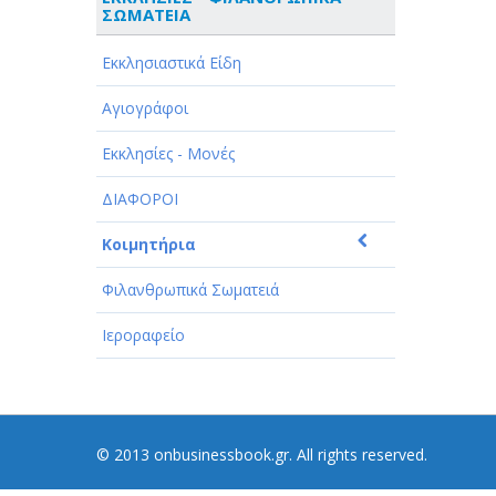
ΣΩΜΑΤΕΙΑ
ΑΘΛΗΤΙΣΜΟΣ
Εκκλησιαστικά Είδη
ΑΥΤΟΚΙΝΗΤΑ - ΜΗΧΑΝΕΣ - ΣΚΑΦΗ
Αγιογράφοι
ΔΙΑΣΚΕΔΑΣΗ - ΨΥΧΑΓΩΓΙΑ - ΤΕΧΝΕΣ
Εκκλησίες - Μονές
ΔΙΑΦΗΜΙΣΗ - ΜΜΕ
ΔΙΑΦΟΡΟΙ
ΕΚΚΛΗΣΙΕΣ - ΦΙΛΑΝΘΡΩΠΙΚΑ
ΣΩΜΑΤΕΙΑ
Κοιμητήρια
ΕΚΠΑΙΔΕΥΣΗ - ΣΧΟΛΕΣ
Φιλανθρωπικά Σωματειά
ΕΜΠΟΡΙΟ - ΕΜΠΟΡΙΚΑ ΚΑΤΑΣΤΗΜΑΤΑ
Ιεροραφείο
ΕΡΓΟΣΤΑΣΙΑ - ΒΙΟΜΗΧΑΝΙΕΣ
ΞΕΝΟΔΟΧΕΙΑ - ΤΟΥΡΙΣΜΟΣ
ΟΜΟΡΦΙΑ
© 2013 onbusinessbook.gr. All rights reserved.