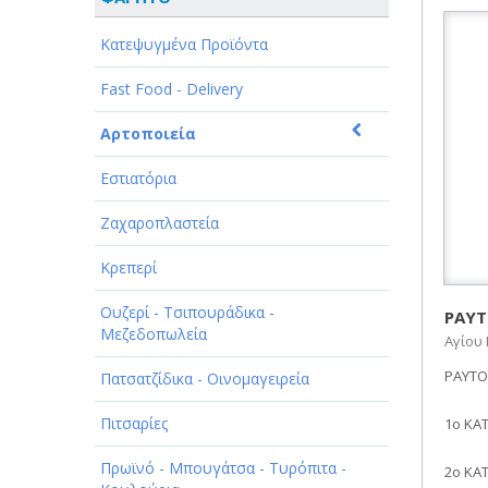
ΑΘΛΗΤΙΣΜΟΣ
Κατεψυγμένα Προϊόντα
ΑΥΤΟΚΙΝΗΤΑ - ΜΗΧΑΝΕΣ - ΣΚΑΦΗ
Fast Food - Delivery
ΔΙΑΣΚΕΔΑΣΗ - ΨΥΧΑΓΩΓΙΑ - ΤΕΧΝΕΣ
Αρτοποιεία
ΔΙΑΦΗΜΙΣΗ - ΜΜΕ
Εστιατόρια
ΕΚΚΛΗΣΙΕΣ - ΦΙΛΑΝΘΡΩΠΙΚΑ
ΣΩΜΑΤΕΙΑ
Ζαχαροπλαστεία
ΕΚΠΑΙΔΕΥΣΗ - ΣΧΟΛΕΣ
Κρεπερί
ΕΜΠΟΡΙΟ - ΕΜΠΟΡΙΚΑ ΚΑΤΑΣΤΗΜΑΤΑ
Ουζερί - Τσιπουράδικα -
ΡΑΥΤ
Μεζεδοπωλεία
Αγίου 
ΕΡΓΟΣΤΑΣΙΑ - ΒΙΟΜΗΧΑΝΙΕΣ
ΡΑΥΤΟ
Πατσατζίδικα - Οινομαγειρεία
ΞΕΝΟΔΟΧΕΙΑ - ΤΟΥΡΙΣΜΟΣ
Πιτσαρίες
1ο ΚΑ
ΟΜΟΡΦΙΑ
Πρωϊνό - Μπουγάτσα - Τυρόπιτα -
2ο ΚΑ