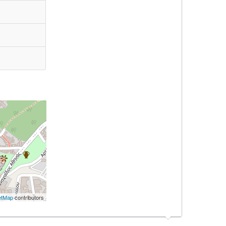
etMap
contributors