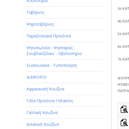
ΠΑΡΟΧΗ ΥΠΗΡΕΣΙΩΝ
Κουλούρια
3ο ΚΑ
ΤΕΧΝΙΚΑ - ΚΑΤΑΣΚΕΥΑΣΤΙΚΑ
Ταβέρνες
4ο ΚΑ
ΤΕΧΝΟΛΟΓΙΑ
Ψαροταβέρνες
5ο ΚΑ
ΥΓΕΙΑ - ΙΑΤΡΟΙ
Παραδοσιακά Προιόντα
6ο ΚΑΤ
ΦΑΓΗΤΟ
Ψητοπωλεία - Ψησταριές -
Σουβλατζίδικο - Οβελιστήριο
7ο ΚΑ
Συσκευασια - Τυποποίηση
ΔΙΑΦΟΡΟΙ
ΦΟΥΡΝ
ΨΩΜΙ 
Αφρικανική Κουζίνα
ΠΑΤΡΑ
Γάλα Προϊόντα Γάλακτος
Γαλλική Κουζίνα
Ασιατική Κουζίνα