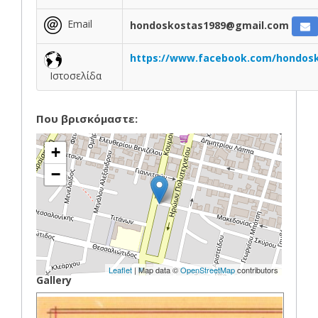
Email
hondoskostas1989@gmail.com
https://www.facebook.com/hondosk
Ιστοσελίδα
Που βρισκόμαστε:
+
−
Leaflet
| Map data ©
OpenStreetMap
contributors
Gallery