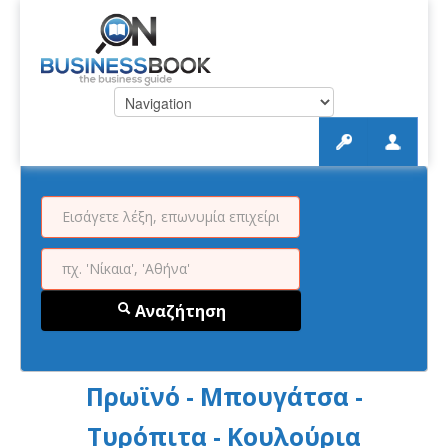
Αναζήτηση
Πρωϊνό - Μπουγάτσα -
Τυρόπιτα - Κουλούρια