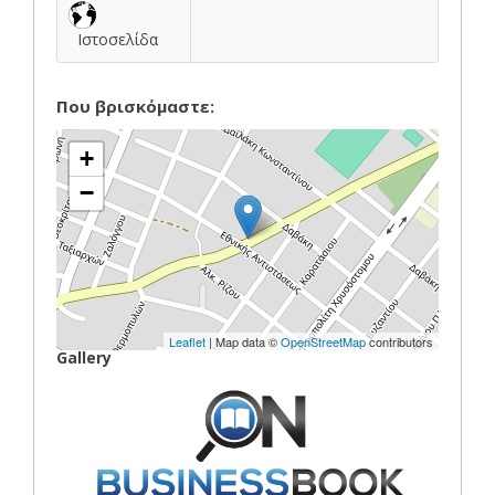
Ιστοσελίδα
Που βρισκόμαστε:
+
−
Leaflet
| Map data ©
OpenStreetMap
contributors
Gallery