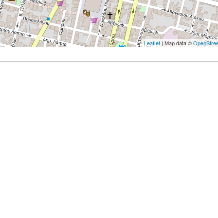
Leaflet
| Map data ©
OpenStre