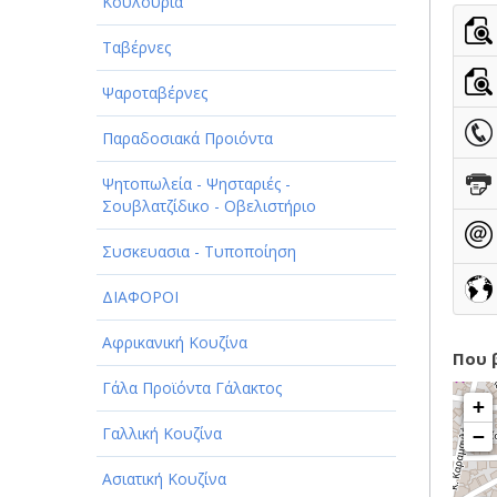
ΠΑΡΟΧΗ ΥΠΗΡΕΣΙΩΝ
Κουλούρια
ΤΕΧΝΙΚΑ - ΚΑΤΑΣΚΕΥΑΣΤΙΚΑ
Ταβέρνες
ΤΕΧΝΟΛΟΓΙΑ
Ψαροταβέρνες
ΥΓΕΙΑ - ΙΑΤΡΟΙ
Παραδοσιακά Προιόντα
ΦΑΓΗΤΟ
Ψητοπωλεία - Ψησταριές -
Σουβλατζίδικο - Οβελιστήριο
Συσκευασια - Τυποποίηση
ΔΙΑΦΟΡΟΙ
Αφρικανική Κουζίνα
Που 
Γάλα Προϊόντα Γάλακτος
+
Γαλλική Κουζίνα
−
Ασιατική Κουζίνα