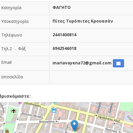
ΦΑΓΗΤΟ
Κατηγορία
Πίτες Τυρόπιτες Κρουασάν
Υποκατηγορία
2441400814
Τηλέφωνο
6942546018
Τηλ.2 - Φάξ
Email
mariavayena72@gmail.com
Ιστοσελίδα
βρισκόμαστε: