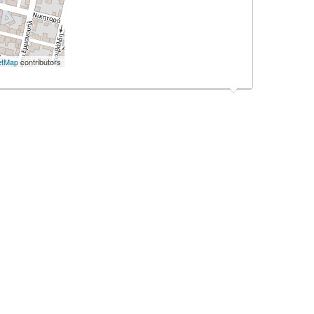
etMap
contributors