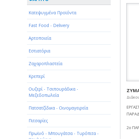
ΑΘΛΗΤΙΣΜΟΣ
Κατεψυγμένα Προϊόντα
ΑΥΤΟΚΙΝΗΤΑ - ΜΗΧΑΝΕΣ - ΣΚΑΦΗ
Fast Food - Delivery
ΔΙΑΣΚΕΔΑΣΗ - ΨΥΧΑΓΩΓΙΑ - ΤΕΧΝΕΣ
Αρτοποιεία
ΔΙΑΦΗΜΙΣΗ - ΜΜΕ
Εστιατόρια
ΕΚΚΛΗΣΙΕΣ - ΦΙΛΑΝΘΡΩΠΙΚΑ
ΣΩΜΑΤΕΙΑ
Ζαχαροπλαστεία
ΕΚΠΑΙΔΕΥΣΗ - ΣΧΟΛΕΣ
Κρεπερί
ΕΜΠΟΡΙΟ - ΕΜΠΟΡΙΚΑ ΚΑΤΑΣΤΗΜΑΤΑ
Ουζερί - Τσιπουράδικα -
ΖΥΜΑ
Μεζεδοπωλεία
Διάκου
ΕΡΓΟΣΤΑΣΙΑ - ΒΙΟΜΗΧΑΝΙΕΣ
ΕΡΓΑΣ
Πατσατζίδικα - Οινομαγειρεία
ΞΕΝΟΔΟΧΕΙΑ - ΤΟΥΡΙΣΜΟΣ
ΠΑΡΑΔ
Πιτσαρίες
ΟΜΟΡΦΙΑ
2ο ΠΑ
Πρωϊνό - Μπουγάτσα - Τυρόπιτα -