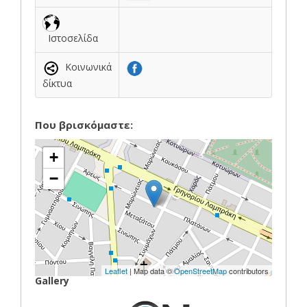
Ιστοσελίδα
Κοινωνικά
δίκτυα
Που βρισκόμαστε:
+
−
Leaflet
| Map data ©
OpenStreetMap
contributors
Gallery