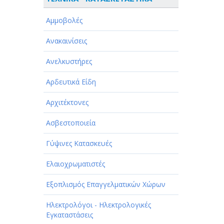
ΑΘΛΗΤΙΣΜΟΣ
Αμμοβολές
ΑΥΤΟΚΙΝΗΤΑ - ΜΗΧΑΝΕΣ - ΣΚΑΦΗ
Ανακαινίσεις
ΔΙΑΣΚΕΔΑΣΗ - ΨΥΧΑΓΩΓΙΑ - ΤΕΧΝΕΣ
Ανελκυστήρες
ΔΙΑΦΗΜΙΣΗ - ΜΜΕ
Αρδευτικά Είδη
ΕΚΚΛΗΣΙΕΣ - ΦΙΛΑΝΘΡΩΠΙΚΑ
ΣΩΜΑΤΕΙΑ
Αρχιτέκτονες
ΕΚΠΑΙΔΕΥΣΗ - ΣΧΟΛΕΣ
Ασβεστοποιεία
ΕΜΠΟΡΙΟ - ΕΜΠΟΡΙΚΑ ΚΑΤΑΣΤΗΜΑΤΑ
Γύψινες Κατασκευές
ΕΡΓΟΣΤΑΣΙΑ - ΒΙΟΜΗΧΑΝΙΕΣ
Ελαιοχρωματιστές
ΞΕΝΟΔΟΧΕΙΑ - ΤΟΥΡΙΣΜΟΣ
Εξοπλισμός Επαγγελματικών Χώρων
ΟΜΟΡΦΙΑ
Ηλεκτρολόγοι - Ηλεκτρολογικές
Εγκαταστάσεις