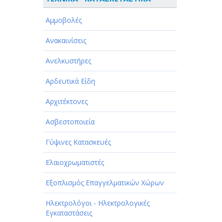
ΑΘΛΗΤΙΣΜΟΣ
Αμμοβολές
ΑΥΤΟΚΙΝΗΤΑ - ΜΗΧΑΝΕΣ - ΣΚΑΦΗ
Ανακαινίσεις
ΔΙΑΣΚΕΔΑΣΗ - ΨΥΧΑΓΩΓΙΑ - ΤΕΧΝΕΣ
Ανελκυστήρες
ΔΙΑΦΗΜΙΣΗ - ΜΜΕ
Αρδευτικά Είδη
ΕΚΚΛΗΣΙΕΣ - ΦΙΛΑΝΘΡΩΠΙΚΑ
ΣΩΜΑΤΕΙΑ
Αρχιτέκτονες
ΕΚΠΑΙΔΕΥΣΗ - ΣΧΟΛΕΣ
Ασβεστοποιεία
ΕΜΠΟΡΙΟ - ΕΜΠΟΡΙΚΑ ΚΑΤΑΣΤΗΜΑΤΑ
Γύψινες Κατασκευές
ΕΡΓΟΣΤΑΣΙΑ - ΒΙΟΜΗΧΑΝΙΕΣ
Ελαιοχρωματιστές
ΞΕΝΟΔΟΧΕΙΑ - ΤΟΥΡΙΣΜΟΣ
Εξοπλισμός Επαγγελματικών Χώρων
ΟΜΟΡΦΙΑ
Ηλεκτρολόγοι - Ηλεκτρολογικές
Εγκαταστάσεις