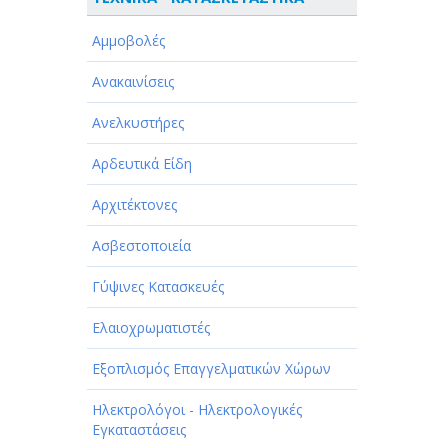
ΑΘΛΗΤΙΣΜΟΣ
Αμμοβολές
ΑΥΤΟΚΙΝΗΤΑ - ΜΗΧΑΝΕΣ - ΣΚΑΦΗ
Ανακαινίσεις
ΔΙΑΣΚΕΔΑΣΗ - ΨΥΧΑΓΩΓΙΑ - ΤΕΧΝΕΣ
Ανελκυστήρες
ΔΙΑΦΗΜΙΣΗ - ΜΜΕ
Αρδευτικά Είδη
ΕΚΚΛΗΣΙΕΣ - ΦΙΛΑΝΘΡΩΠΙΚΑ
ΣΩΜΑΤΕΙΑ
Αρχιτέκτονες
ΕΚΠΑΙΔΕΥΣΗ - ΣΧΟΛΕΣ
Ασβεστοποιεία
ΕΜΠΟΡΙΟ - ΕΜΠΟΡΙΚΑ ΚΑΤΑΣΤΗΜΑΤΑ
Γύψινες Κατασκευές
ΕΡΓΟΣΤΑΣΙΑ - ΒΙΟΜΗΧΑΝΙΕΣ
Ελαιοχρωματιστές
ΞΕΝΟΔΟΧΕΙΑ - ΤΟΥΡΙΣΜΟΣ
Εξοπλισμός Επαγγελματικών Χώρων
ΟΜΟΡΦΙΑ
Ηλεκτρολόγοι - Ηλεκτρολογικές
Εγκαταστάσεις