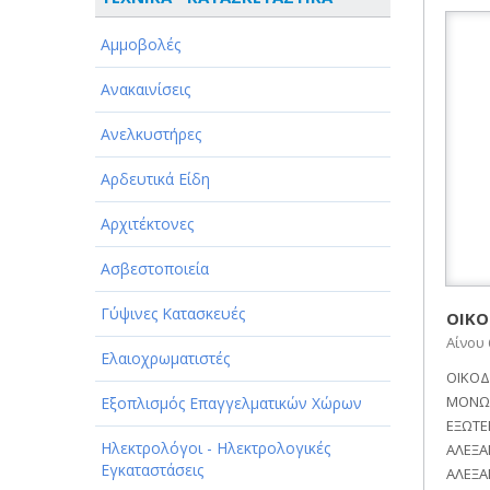
ΑΘΛΗΤΙΣΜΟΣ
Αμμοβολές
ΑΥΤΟΚΙΝΗΤΑ - ΜΗΧΑΝΕΣ - ΣΚΑΦΗ
Ανακαινίσεις
ΔΙΑΣΚΕΔΑΣΗ - ΨΥΧΑΓΩΓΙΑ - ΤΕΧΝΕΣ
Ανελκυστήρες
ΔΙΑΦΗΜΙΣΗ - ΜΜΕ
Αρδευτικά Είδη
ΕΚΚΛΗΣΙΕΣ - ΦΙΛΑΝΘΡΩΠΙΚΑ
ΣΩΜΑΤΕΙΑ
Αρχιτέκτονες
ΕΚΠΑΙΔΕΥΣΗ - ΣΧΟΛΕΣ
Ασβεστοποιεία
ΕΜΠΟΡΙΟ - ΕΜΠΟΡΙΚΑ ΚΑΤΑΣΤΗΜΑΤΑ
Γύψινες Κατασκευές
ΟΙΚΟ
Αίνου
ΕΡΓΟΣΤΑΣΙΑ - ΒΙΟΜΗΧΑΝΙΕΣ
Ελαιοχρωματιστές
ΟΙΚΟΔ
ΞΕΝΟΔΟΧΕΙΑ - ΤΟΥΡΙΣΜΟΣ
ΜΟΝΩΣ
Εξοπλισμός Επαγγελματικών Χώρων
ΕΞΩΤΕ
ΟΜΟΡΦΙΑ
Ηλεκτρολόγοι - Ηλεκτρολογικές
ΑΛΕΞΑ
Εγκαταστάσεις
ΑΛΕΞΑ