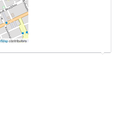
etMap
contributors