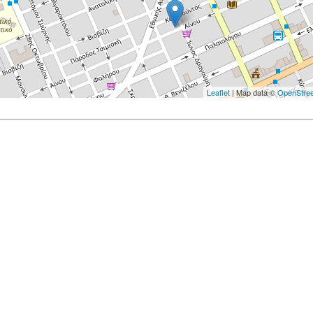
Leaflet
| Map data ©
OpenStre