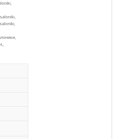
oniki,
aloniki,
aloniki,
алоники,
,,