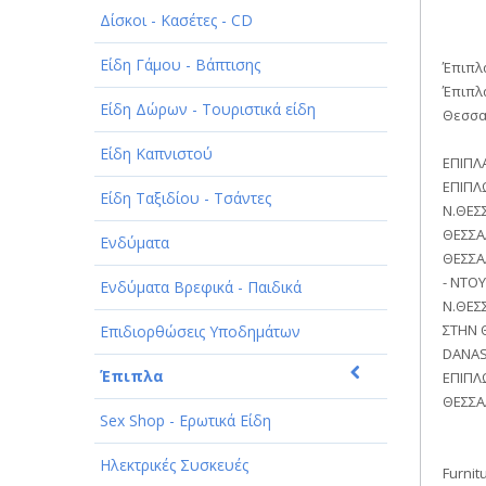
Δίσκοι - Κασέτες - CD
ΠΑΡΟΧΗ ΥΠΗΡΕΣΙΩΝ
Είδη Γάμου - Βάπτισης
ΤΕΧΝΙΚΑ - ΚΑΤΑΣΚΕΥΑΣΤΙΚΑ
Έπιπλ
Έπιπλ
Είδη Δώρων - Τουριστικά είδη
ΤΕΧΝΟΛΟΓΙΑ
Θεσσα
Είδη Καπνιστού
ΥΓΕΙΑ - ΙΑΤΡΟΙ
ΕΠΙΠΛ
ΕΠΙΠΛ
Είδη Ταξιδίου - Τσάντες
ΦΑΓΗΤΟ
Ν.ΘΕΣ
ΘΕΣΣΑ
Ενδύματα
ΘΕΣΣΑ
- ΝΤΟ
Ενδύματα Βρεφικά - Παιδικά
Ν.ΘΕΣ
ΣΤΗΝ 
Επιδιορθώσεις Υποδημάτων
DANAS
Έπιπλα
ΕΠΙΠΛ
ΘΕΣΣΑ
Sex Shop - Ερωτικά Είδη
Ηλεκτρικές Συσκευές
Furnit