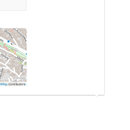
etMap
contributors