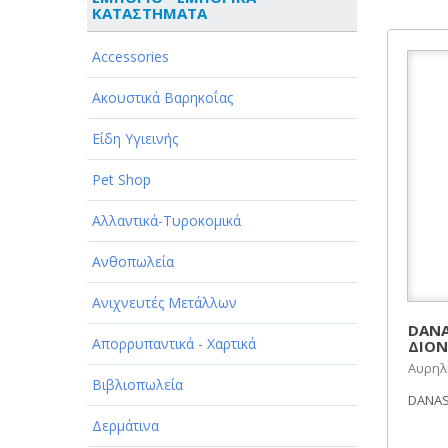
ΚΑΤΑΣΤΗΜΑΤΑ
ΑΘΛΗΤΙΣΜΟΣ
Accessories
ΑΥΤΟΚΙΝΗΤΑ - ΜΗΧΑΝΕΣ - ΣΚΑΦΗ
Ακουστικά Βαρηκοΐας
ΔΙΑΣΚΕΔΑΣΗ - ΨΥΧΑΓΩΓΙΑ - ΤΕΧΝΕΣ
Είδη Υγιεινής
ΔΙΑΦΗΜΙΣΗ - ΜΜΕ
Pet Shop
ΕΚΚΛΗΣΙΕΣ - ΦΙΛΑΝΘΡΩΠΙΚΑ
ΣΩΜΑΤΕΙΑ
Αλλαντικά-Τυροκομικά
ΕΚΠΑΙΔΕΥΣΗ - ΣΧΟΛΕΣ
Ανθοπωλεία
ΕΜΠΟΡΙΟ - ΕΜΠΟΡΙΚΑ
Ανιχνευτές Μετάλλων
ΚΑΤΑΣΤΗΜΑΤΑ
DANA
Απορρυπαντικά - Χαρτικά
ΔΙΟΝ
ΕΡΓΟΣΤΑΣΙΑ - ΒΙΟΜΗΧΑΝΙΕΣ
Αυρηλ
Βιβλιοπωλεία
ΞΕΝΟΔΟΧΕΙΑ - ΤΟΥΡΙΣΜΟΣ
DANAS 
Δερμάτινα
ΟΜΟΡΦΙΑ