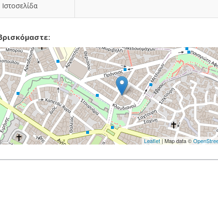
Ιστοσελίδα
βρισκόμαστε:
Leaflet
| Map data ©
OpenStre