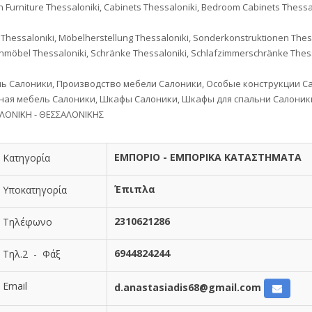
n Furniture Thessaloniki, Cabinets Thessaloniki, Bedroom Cabinets Thessal
Thessaloniki, Möbelherstellung Thessaloniki, Sonderkonstruktionen Thess
möbel Thessaloniki, Schränke Thessaloniki, Schlafzimmerschränke Thess
ь Салоники, Производство мебели Салоники, Особые конструкции С
ная мебель Салоники, Шкафы Салоники, Шкафы для спальни Салоники
ΛΟΝΙΚΗ - ΘΕΣΣΑΛΟΝΙΚΗΣ
ΕΜΠΟΡΙΟ - ΕΜΠΟΡΙΚΑ ΚΑΤΑΣΤΗΜΑΤΑ
Κατηγορία
Έπιπλα
Υποκατηγορία
2310621286
Τηλέφωνο
6944824244
Τηλ.2 - Φάξ
Email
d.anastasiadis68@gmail.com