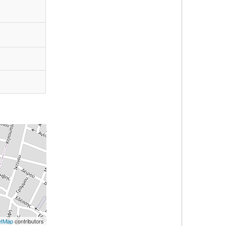
etMap
contributors