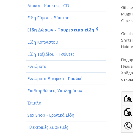
Δίσκοι - Κασέτες - CD
ΠΑΡΟΧΗ ΥΠΗΡΕΣΙΩΝ
Gift I
Mugs H
Είδη Γάμου - Βάπτισης
ΤΕΧΝΙΚΑ - ΚΑΤΑΣΚΕΥΑΣΤΙΚΑ
Clocks
Είδη Δώρων - Τουριστικά είδη
ΤΕΧΝΟΛΟΓΙΑ
Gesche
Shirts
Είδη Καπνιστού
ΥΓΕΙΑ - ΙΑΤΡΟΙ
Haidar
Είδη Ταξιδίου - Τσάντες
ΦΑΓΗΤΟ
Подар
Ενδύματα
Плака
Хайда
Ενδύματα Βρεφικά - Παιδικά
откры
Επιδιορθώσεις Υποδημάτων
Έπιπλα
Sex Shop - Ερωτικά Είδη
Ηλεκτρικές Συσκευές