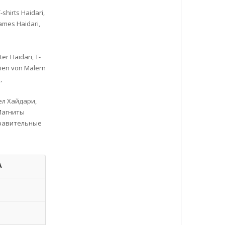
-shirts Haidari,
rames Haidari,
er Haidari, T-
pien von Malern
,
л Хайдари,
Магниты
дравительные
Α