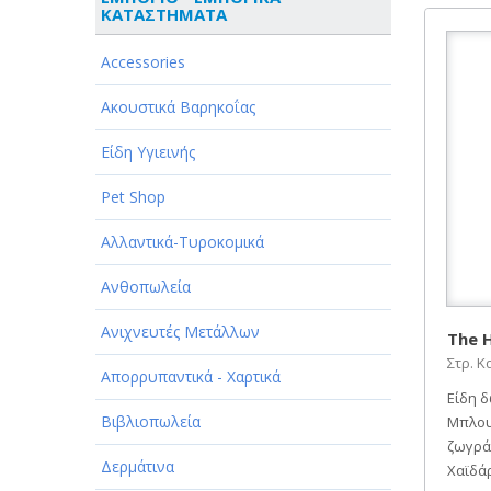
ΚΑΤΑΣΤΗΜΑΤΑ
ΑΘΛΗΤΙΣΜΟΣ
Accessories
ΑΥΤΟΚΙΝΗΤΑ - ΜΗΧΑΝΕΣ - ΣΚΑΦΗ
Ακουστικά Βαρηκοΐας
ΔΙΑΣΚΕΔΑΣΗ - ΨΥΧΑΓΩΓΙΑ - ΤΕΧΝΕΣ
Είδη Υγιεινής
ΔΙΑΦΗΜΙΣΗ - ΜΜΕ
Pet Shop
ΕΚΚΛΗΣΙΕΣ - ΦΙΛΑΝΘΡΩΠΙΚΑ
ΣΩΜΑΤΕΙΑ
Αλλαντικά-Τυροκομικά
ΕΚΠΑΙΔΕΥΣΗ - ΣΧΟΛΕΣ
Ανθοπωλεία
ΕΜΠΟΡΙΟ - ΕΜΠΟΡΙΚΑ
Ανιχνευτές Μετάλλων
ΚΑΤΑΣΤΗΜΑΤΑ
The 
Στρ. Κ
Απορρυπαντικά - Χαρτικά
ΕΡΓΟΣΤΑΣΙΑ - ΒΙΟΜΗΧΑΝΙΕΣ
Είδη δ
Βιβλιοπωλεία
Μπλουζ
ΞΕΝΟΔΟΧΕΙΑ - ΤΟΥΡΙΣΜΟΣ
ζωγράφ
Δερμάτινα
ΟΜΟΡΦΙΑ
Χαϊδάρ