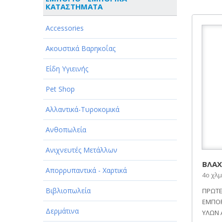
ΚΑΤΑΣΤΗΜΑΤΑ
ΑΘΛΗΤΙΣΜΟΣ
Accessories
ΑΥΤΟΚΙΝΗΤΑ - ΜΗΧΑΝΕΣ - ΣΚΑΦΗ
Ακουστικά Βαρηκοΐας
ΔΙΑΣΚΕΔΑΣΗ - ΨΥΧΑΓΩΓΙΑ - ΤΕΧΝΕΣ
Είδη Υγιεινής
ΔΙΑΦΗΜΙΣΗ - ΜΜΕ
Pet Shop
ΕΚΚΛΗΣΙΕΣ - ΦΙΛΑΝΘΡΩΠΙΚΑ
ΣΩΜΑΤΕΙΑ
Αλλαντικά-Τυροκομικά
ΕΚΠΑΙΔΕΥΣΗ - ΣΧΟΛΕΣ
Ανθοπωλεία
ΕΜΠΟΡΙΟ - ΕΜΠΟΡΙΚΑ
Ανιχνευτές Μετάλλων
ΚΑΤΑΣΤΗΜΑΤΑ
ΒΛΑΧ
Απορρυπαντικά - Χαρτικά
ΕΡΓΟΣΤΑΣΙΑ - ΒΙΟΜΗΧΑΝΙΕΣ
4ο χλμ
Βιβλιοπωλεία
ΠΡΩΤΕ
ΞΕΝΟΔΟΧΕΙΑ - ΤΟΥΡΙΣΜΟΣ
ΕΜΠΟΡ
Δερμάτινα
ΟΜΟΡΦΙΑ
ΥΛΩΝ 