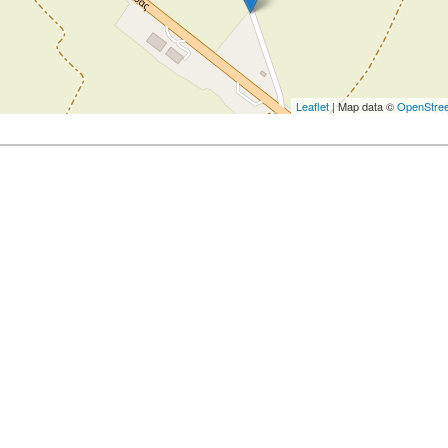
Leaflet
| Map data ©
OpenStre