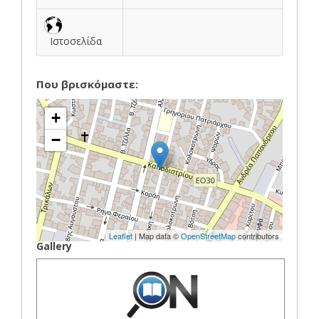
Ιστοσελίδα
Που βρισκόμαστε:
+
−
Leaflet
| Map data ©
OpenStreetMap
contributors
Gallery