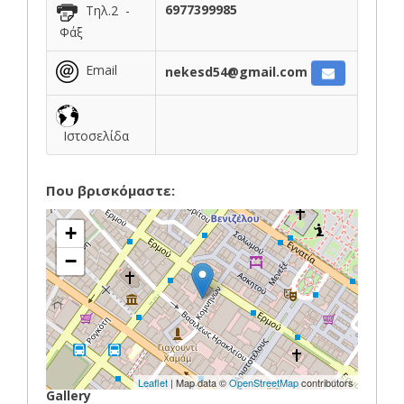
6977399985
Τηλ.2 -
Φάξ
Email
nekesd54@gmail.com
Ιστοσελίδα
Που βρισκόμαστε:
+
−
Leaflet
| Map data ©
OpenStreetMap
contributors
Gallery