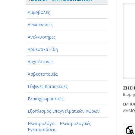
ΑΘΛΗΤΙΣΜΟΣ
Αμμοβολές
ΑΥΤΟΚΙΝΗΤΑ - ΜΗΧΑΝΕΣ - ΣΚΑΦΗ
Ανακαινίσεις
ΔΙΑΣΚΕΔΑΣΗ - ΨΥΧΑΓΩΓΙΑ - ΤΕΧΝΕΣ
Ανελκυστήρες
ΔΙΑΦΗΜΙΣΗ - ΜΜΕ
Αρδευτικά Είδη
ΕΚΚΛΗΣΙΕΣ - ΦΙΛΑΝΘΡΩΠΙΚΑ
ΣΩΜΑΤΕΙΑ
Αρχιτέκτονες
ΕΚΠΑΙΔΕΥΣΗ - ΣΧΟΛΕΣ
Ασβεστοποιεία
ΕΜΠΟΡΙΟ - ΕΜΠΟΡΙΚΑ ΚΑΤΑΣΤΗΜΑΤΑ
Γύψινες Κατασκευές
ΖΗΣΙ
Βιομηχ
ΕΡΓΟΣΤΑΣΙΑ - ΒΙΟΜΗΧΑΝΙΕΣ
Ελαιοχρωματιστές
ΕΜΠΟΡ
ΞΕΝΟΔΟΧΕΙΑ - ΤΟΥΡΙΣΜΟΣ
ΑΜΜΟΒ
Εξοπλισμός Επαγγελματικών Χώρων
ΟΜΟΡΦΙΑ
Ηλεκτρολόγοι - Ηλεκτρολογικές
Εγκαταστάσεις