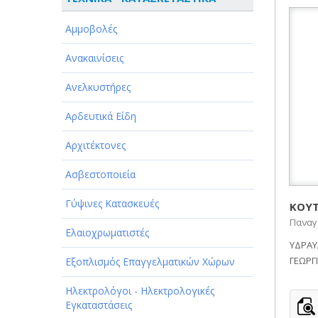
ΑΘΛΗΤΙΣΜΟΣ
Αμμοβολές
ΑΥΤΟΚΙΝΗΤΑ - ΜΗΧΑΝΕΣ - ΣΚΑΦΗ
Ανακαινίσεις
ΔΙΑΣΚΕΔΑΣΗ - ΨΥΧΑΓΩΓΙΑ - ΤΕΧΝΕΣ
Ανελκυστήρες
ΔΙΑΦΗΜΙΣΗ - ΜΜΕ
Αρδευτικά Είδη
ΕΚΚΛΗΣΙΕΣ - ΦΙΛΑΝΘΡΩΠΙΚΑ
ΣΩΜΑΤΕΙΑ
Αρχιτέκτονες
ΕΚΠΑΙΔΕΥΣΗ - ΣΧΟΛΕΣ
Ασβεστοποιεία
ΕΜΠΟΡΙΟ - ΕΜΠΟΡΙΚΑ ΚΑΤΑΣΤΗΜΑΤΑ
Γύψινες Κατασκευές
ΚΟΥΤ
Παναγ
ΕΡΓΟΣΤΑΣΙΑ - ΒΙΟΜΗΧΑΝΙΕΣ
Ελαιοχρωματιστές
ΥΔΡΑΥ
ΞΕΝΟΔΟΧΕΙΑ - ΤΟΥΡΙΣΜΟΣ
ΓΕΩΡΓ
Εξοπλισμός Επαγγελματικών Χώρων
ΟΜΟΡΦΙΑ
Ηλεκτρολόγοι - Ηλεκτρολογικές
Εγκαταστάσεις