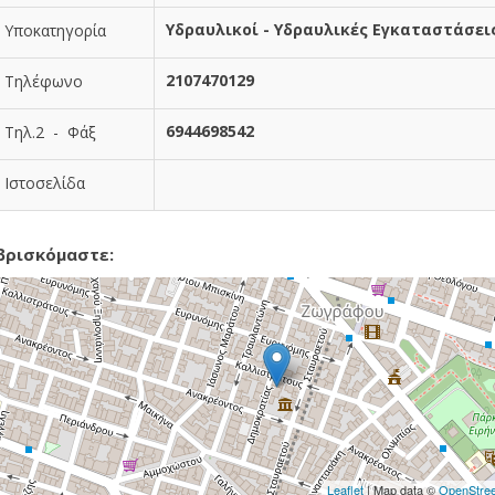
Υδραυλικοί - Υδραυλικές Εγκαταστάσει
Υποκατηγορία
2107470129
Τηλέφωνο
6944698542
Τηλ.2 - Φάξ
Ιστοσελίδα
βρισκόμαστε:
Leaflet
| Map data ©
OpenStre