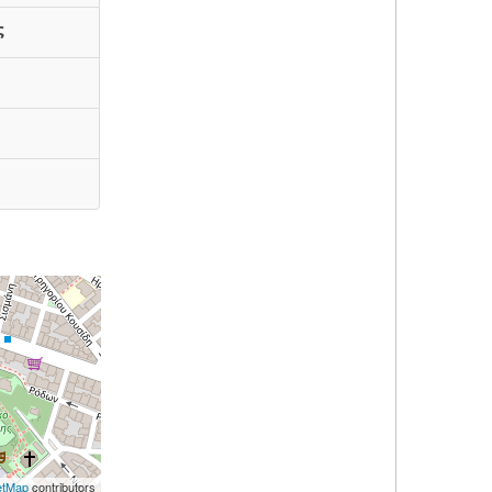
ς
etMap
contributors