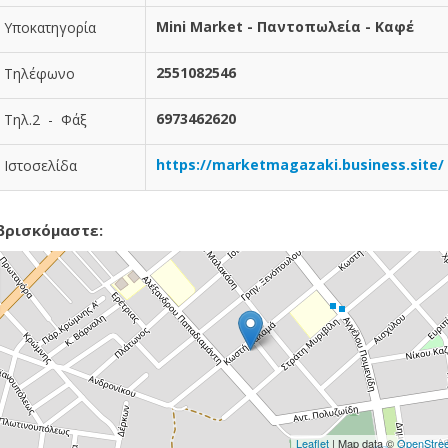
Mini Market - Παντοπωλεία - Καφέ
Υποκατηγορία
2551082546
Τηλέφωνο
6973462620
Τηλ.2 - Φάξ
https://marketmagazaki.business.site/
Ιστοσελίδα
βρισκόμαστε:
Leaflet
| Map data ©
OpenStre