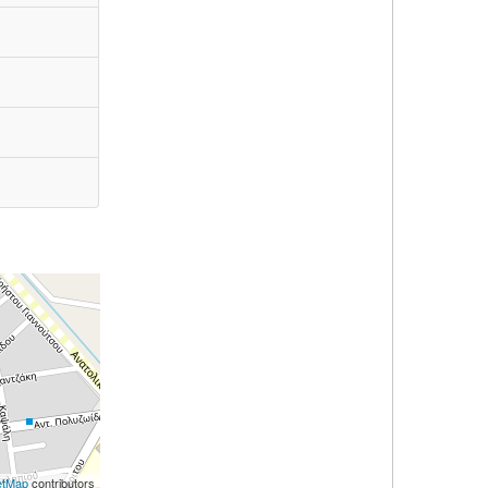
etMap
contributors