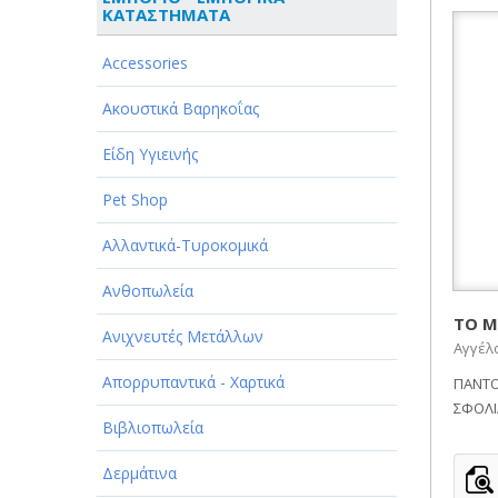
ΚΑΤΑΣΤΗΜΑΤΑ
ΑΘΛΗΤΙΣΜΟΣ
Accessories
ΑΥΤΟΚΙΝΗΤΑ - ΜΗΧΑΝΕΣ - ΣΚΑΦΗ
Ακουστικά Βαρηκοΐας
ΔΙΑΣΚΕΔΑΣΗ - ΨΥΧΑΓΩΓΙΑ - ΤΕΧΝΕΣ
Είδη Υγιεινής
ΔΙΑΦΗΜΙΣΗ - ΜΜΕ
Pet Shop
ΕΚΚΛΗΣΙΕΣ - ΦΙΛΑΝΘΡΩΠΙΚΑ
ΣΩΜΑΤΕΙΑ
Αλλαντικά-Τυροκομικά
ΕΚΠΑΙΔΕΥΣΗ - ΣΧΟΛΕΣ
Ανθοπωλεία
ΕΜΠΟΡΙΟ - ΕΜΠΟΡΙΚΑ
ΤΟ Μ
Ανιχνευτές Μετάλλων
ΚΑΤΑΣΤΗΜΑΤΑ
Αγγέλ
Απορρυπαντικά - Χαρτικά
ΠΑΝΤΟ
ΕΡΓΟΣΤΑΣΙΑ - ΒΙΟΜΗΧΑΝΙΕΣ
ΣΦΟΛΙ
Βιβλιοπωλεία
ΞΕΝΟΔΟΧΕΙΑ - ΤΟΥΡΙΣΜΟΣ
Δερμάτινα
ΟΜΟΡΦΙΑ