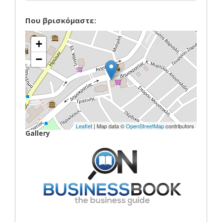
Που βρισκόμαστε:
+
−
Leaflet
| Map data ©
OpenStreetMap
contributors
Gallery