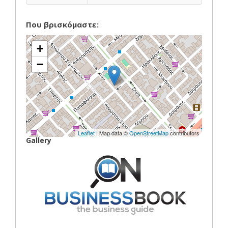
Που βρισκόμαστε:
+
−
Leaflet
| Map data ©
OpenStreetMap
contributors
Gallery