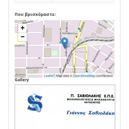
Που βρισκόμαστε:
+
−
Leaflet
| Map data ©
OpenStreetMap
contributors
Gallery