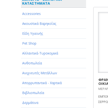
ΚΑΤΑΣΤΗΜΑΤΑ
ΑΘΛΗΤΙΣΜΟΣ
Accessories
ΑΥΤΟΚΙΝΗΤΑ - ΜΗΧΑΝΕΣ - ΣΚΑΦΗ
Ακουστικά Βαρηκοΐας
ΔΙΑΣΚΕΔΑΣΗ - ΨΥΧΑΓΩΓΙΑ - ΤΕΧΝΕΣ
Είδη Υγιεινής
ΔΙΑΦΗΜΙΣΗ - ΜΜΕ
Pet Shop
ΕΚΚΛΗΣΙΕΣ - ΦΙΛΑΝΘΡΩΠΙΚΑ
ΣΩΜΑΤΕΙΑ
Αλλαντικά-Τυροκομικά
ΕΚΠΑΙΔΕΥΣΗ - ΣΧΟΛΕΣ
Ανθοπωλεία
ΕΜΠΟΡΙΟ - ΕΜΠΟΡΙΚΑ
Ανιχνευτές Μετάλλων
ΚΑΤΑΣΤΗΜΑΤΑ
ΦΡΑΝ
Απορρυπαντικά - Χαρτικά
ΟΙΚΙ
ΕΡΓΟΣΤΑΣΙΑ - ΒΙΟΜΗΧΑΝΙΕΣ
ΜΕΡΑΡΧ
Βιβλιοπωλεία
ΞΕΝΟΔΟΧΕΙΑ - ΤΟΥΡΙΣΜΟΣ
ΕΜΠΟΡ
ΣΕΡΡΩ
Δερμάτινα
ΟΜΟΡΦΙΑ