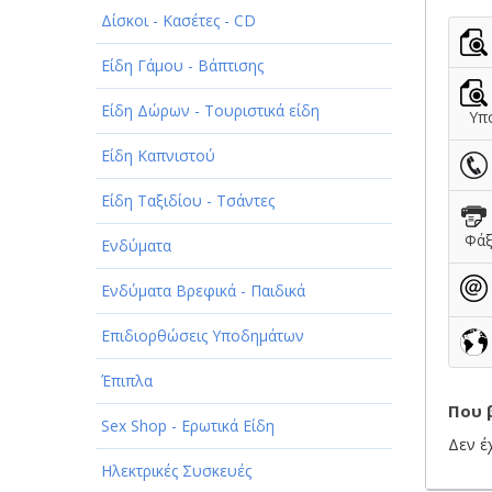
Δίσκοι - Κασέτες - CD
ΠΑΡΟΧΗ ΥΠΗΡΕΣΙΩΝ
Είδη Γάμου - Βάπτισης
ΤΕΧΝΙΚΑ - ΚΑΤΑΣΚΕΥΑΣΤΙΚΑ
Είδη Δώρων - Τουριστικά είδη
ΤΕΧΝΟΛΟΓΙΑ
Υπο
Είδη Καπνιστού
ΥΓΕΙΑ - ΙΑΤΡΟΙ
Είδη Ταξιδίου - Τσάντες
ΦΑΓΗΤΟ
Φά
Ενδύματα
Ενδύματα Βρεφικά - Παιδικά
Επιδιορθώσεις Υποδημάτων
Έπιπλα
Που 
Sex Shop - Ερωτικά Είδη
Δεν έ
Ηλεκτρικές Συσκευές