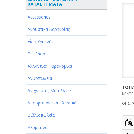
ΚΑΤΑΣΤΗΜΑΤΑ
ΑΘΛΗΤΙΣΜΟΣ
Accessories
ΑΥΤΟΚΙΝΗΤΑ - ΜΗΧΑΝΕΣ - ΣΚΑΦΗ
Ακουστικά Βαρηκοΐας
ΔΙΑΣΚΕΔΑΣΗ - ΨΥΧΑΓΩΓΙΑ - ΤΕΧΝΕΣ
Είδη Υγιεινής
ΔΙΑΦΗΜΙΣΗ - ΜΜΕ
Pet Shop
ΕΚΚΛΗΣΙΕΣ - ΦΙΛΑΝΘΡΩΠΙΚΑ
ΣΩΜΑΤΕΙΑ
Αλλαντικά-Τυροκομικά
ΕΚΠΑΙΔΕΥΣΗ - ΣΧΟΛΕΣ
Ανθοπωλεία
ΕΜΠΟΡΙΟ - ΕΜΠΟΡΙΚΑ
ΤΟΠΑ
Ανιχνευτές Μετάλλων
ΚΑΤΑΣΤΗΜΑΤΑ
ΚΕΝΤΡΙ
Απορρυπαντικά - Χαρτικά
ΟΠΩΡΟ
ΕΡΓΟΣΤΑΣΙΑ - ΒΙΟΜΗΧΑΝΙΕΣ
Βιβλιοπωλεία
ΞΕΝΟΔΟΧΕΙΑ - ΤΟΥΡΙΣΜΟΣ
Δερμάτινα
ΟΜΟΡΦΙΑ