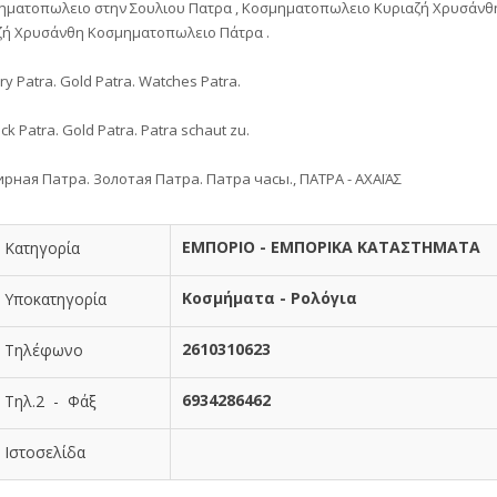
μηματοπωλειο στην Σουλιου Πατρα , Κοσμηματοπωλειο Κυριαζή Χρυσάνθη
ζή Χρυσάνθη Κοσμηματοπωλειο Πάτρα .
ry Patra. Gold Patra. Watches Patra.
k Patra. Gold Patra. Patra schaut zu.
рная Патра. Золотая Патра. Патра часы., ΠΑΤΡΑ - ΑΧΑΪΑΣ
ΕΜΠΟΡΙΟ - ΕΜΠΟΡΙΚΑ ΚΑΤΑΣΤΗΜΑΤΑ
Κατηγορία
Κοσμήματα - Ρολόγια
Υποκατηγορία
2610310623
Τηλέφωνο
6934286462
Τηλ.2 - Φάξ
Ιστοσελίδα