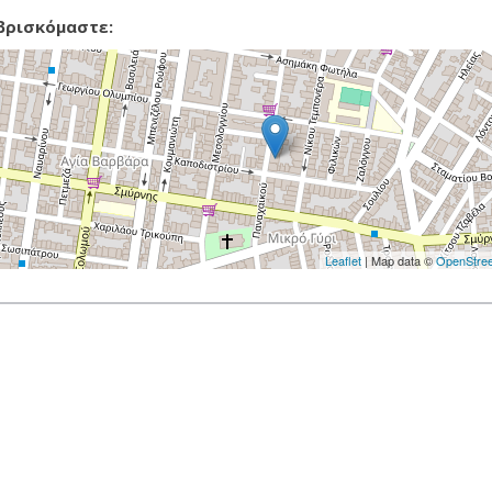
βρισκόμαστε:
Leaflet
| Map data ©
OpenStre