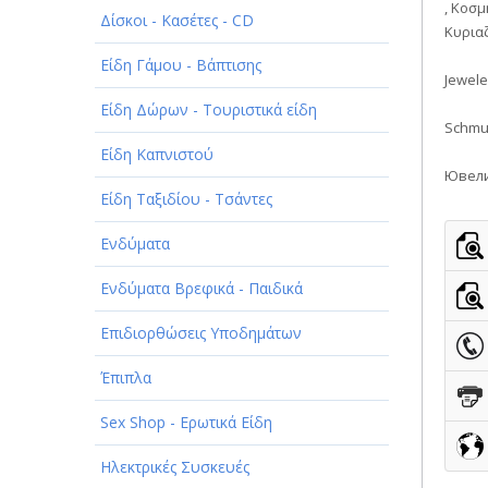
, Κοσ
Δίσκοι - Κασέτες - CD
ΠΑΡΟΧΗ ΥΠΗΡΕΣΙΩΝ
Κυρια
Είδη Γάμου - Βάπτισης
ΤΕΧΝΙΚΑ - ΚΑΤΑΣΚΕΥΑΣΤΙΚΑ
Jewele
Είδη Δώρων - Τουριστικά είδη
ΤΕΧΝΟΛΟΓΙΑ
Schmuc
Είδη Καπνιστού
ΥΓΕΙΑ - ΙΑΤΡΟΙ
Ювели
Είδη Ταξιδίου - Τσάντες
ΦΑΓΗΤΟ
Ενδύματα
Ενδύματα Βρεφικά - Παιδικά
Επιδιορθώσεις Υποδημάτων
Έπιπλα
Sex Shop - Ερωτικά Είδη
Ηλεκτρικές Συσκευές