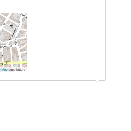
etMap
contributors