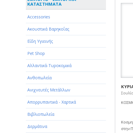
ΚΑΤΑΣΤΗΜΑΤΑ
ΑΘΛΗΤΙΣΜΟΣ
Accessories
ΑΥΤΟΚΙΝΗΤΑ - ΜΗΧΑΝΕΣ - ΣΚΑΦΗ
Ακουστικά Βαρηκοΐας
ΔΙΑΣΚΕΔΑΣΗ - ΨΥΧΑΓΩΓΙΑ - ΤΕΧΝΕΣ
Είδη Υγιεινής
ΔΙΑΦΗΜΙΣΗ - ΜΜΕ
Pet Shop
ΕΚΚΛΗΣΙΕΣ - ΦΙΛΑΝΘΡΩΠΙΚΑ
ΣΩΜΑΤΕΙΑ
Αλλαντικά-Τυροκομικά
ΕΚΠΑΙΔΕΥΣΗ - ΣΧΟΛΕΣ
Ανθοπωλεία
ΕΜΠΟΡΙΟ - ΕΜΠΟΡΙΚΑ
ΚΥΡΙ
Ανιχνευτές Μετάλλων
ΚΑΤΑΣΤΗΜΑΤΑ
Σουλίο
Απορρυπαντικά - Χαρτικά
ΚΟΣΜΗ
ΕΡΓΟΣΤΑΣΙΑ - ΒΙΟΜΗΧΑΝΙΕΣ
Βιβλιοπωλεία
ΞΕΝΟΔΟΧΕΙΑ - ΤΟΥΡΙΣΜΟΣ
Κοσμη
Δερμάτινα
ΟΜΟΡΦΙΑ
στην Π