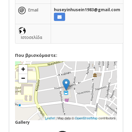
huseyinhusein1983@gmail.com
Email
Ιστοσελίδα
Που βρισκόμαστε:
+
−
Leaflet
| Map data ©
OpenStreetMap
contributors
Gallery